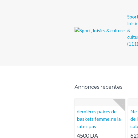
Sport
loisi
&
cultu
(111
Annonces
récentes
dernières paires de
Ne 
baskets femme ,ne la
de 
ratez pas
cab
4500 DA
62