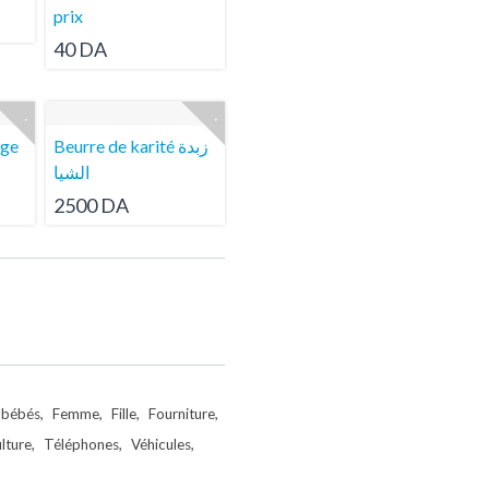
prix
40 DA
age
Beurre de karité زبدة
الشيا
2500 DA
 bébés
Femme
Fille
Fourniture
ulture
Téléphones
Véhicules