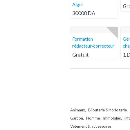
Alger
Gra
30000 DA
Formation
Gén
rédacteur/correcteur
cha
Gratuit
1 
Animaux
Bijouterie & horlogerie
Garçon
Homme
Immobilier
Inf
Vêtement & accessoires