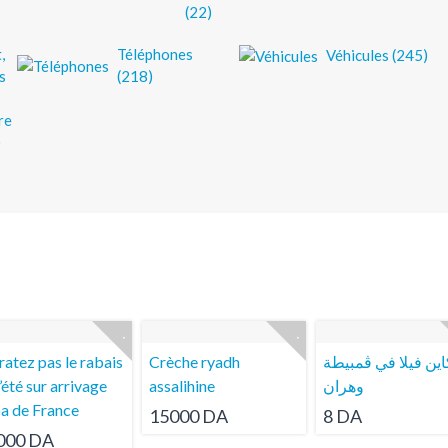
(22)
,
Téléphones
Véhicules (245)
rs
(218)
re
)
ratez pas le rabais
Crèche ryadh
اين فيلا في ڤمبيطة
l’été sur arrivage
assalihine
وهران
a de France
15000 DA
8 DA
000 DA