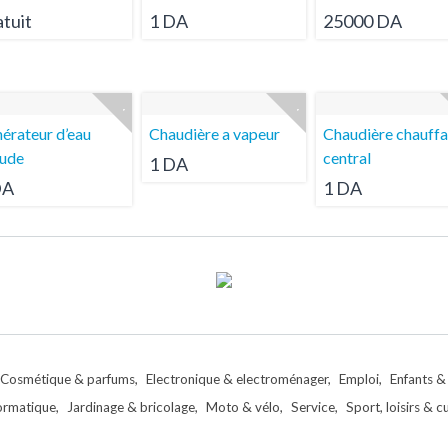
tuit
1 DA
25000 DA
érateur d’eau
Chaudière a vapeur
Chaudière chauff
ude
central
1 DA
DA
1 DA
Cosmétique & parfums
Electronique & electroménager
Emploi
Enfants &
ormatique
Jardinage & bricolage
Moto & vélo
Service
Sport, loisirs & c