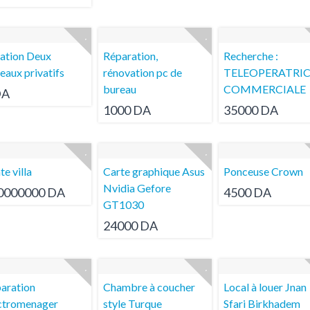
ation Deux
Réparation,
Recherche :
eaux privatifs
rénovation pc de
TELEOPERATRIC
bureau
COMMERCIALE
DA
1000 DA
35000 DA
te villa
Carte graphique Asus
Ponceuse Crown
Nvidia Gefore
0000000 DA
4500 DA
GT1030
24000 DA
aration
Chambre à coucher
Local à louer Jnan
ctromenager
style Turque
Sfari Birkhadem