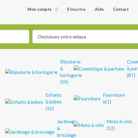
Mon compte
S’inscrire
Aide
Contact
Choisissez votre wilaya
Bijouterie
Cosm
&
& pa
horlogerie
(87)
(59)
Enfants
Fourniture
& bébés
(61)
(31)
Jardinage
Moto & vélo
&
(52)
bricolage