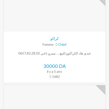
كراكو
Femme
Chlef
عندي هاد الكراكوو للبيع … نيمرو تاعي 0657,82,28,02
30000 DA
il y a 5 ans
1682