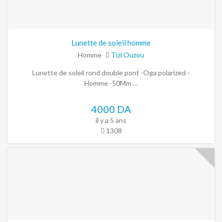
Lunette de soleil homme
Homme
Tizi Ouzou
Lunette de soleil rond double pont -Oga polarized -
Homme -50Mm …
4000 DA
il y a 5 ans
1308