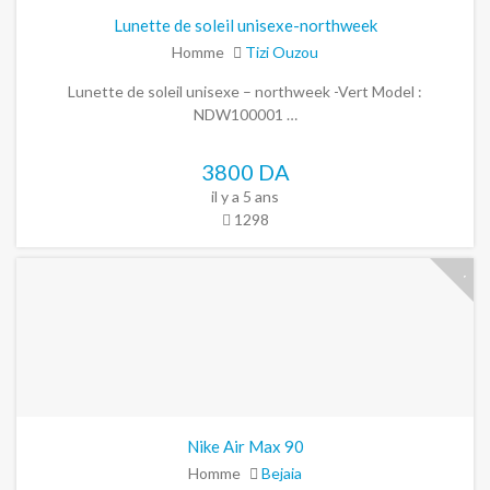
Lunette de soleil unisexe-northweek
Homme
Tizi Ouzou
Lunette de soleil unisexe – northweek -Vert Model :
NDW100001 …
3800 DA
il y a 5 ans
1298
Nike Air Max 90
Homme
Bejaia