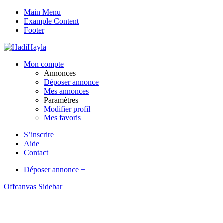
Main Menu
Example Content
Footer
Mon compte
Annonces
Déposer annonce
Mes annonces
Paramètres
Modifier profil
Mes favoris
S’inscrire
Aide
Contact
Déposer annonce +
Offcanvas Sidebar